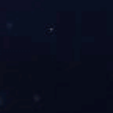
如何通过球场表现和媒体报道识别足球明
小白是
星...
业...
在当今足球界，明星球员不仅仅是场上的竞技
在全球足
者，更是媒体聚光灯下的焦...
艺与独特的
2026-08-07
查看详情
2026-08-
推荐网站