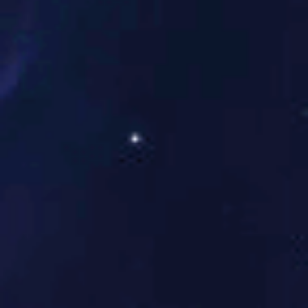
源。
互动社群生态
构建多维度互动模块，汇聚分析、评论与赛
事讨论社区，提升用户黏性与归属感。无论
新手还是资深用户，都能在 熊猫体育 找到
自己的话语场。
五大功能专区标签切换
一键切换你想了解的功能模块，内容直观明了，适合用户快速