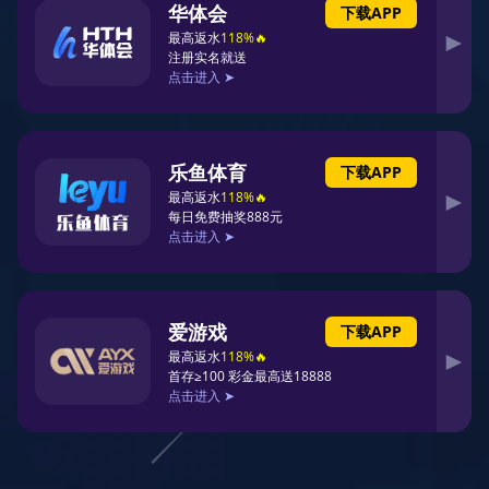
平台稳定流畅
借助全球多节点部署与智能调度机制，熊猫
体育 实现高并发条件下依然保持流畅体验。
热门赛事期间依旧顺畅无阻，保障您不错过
任何精彩瞬间。
多元活动回馈
平台定期推出签到抽奖、赛事参与奖励、节
日礼包等多样化用户激励，提升参与感与平
台活跃度，打造更有温度的服务体系。
全年无休客服
熊猫体育 配备专业客服团队，全年 365 天 ×