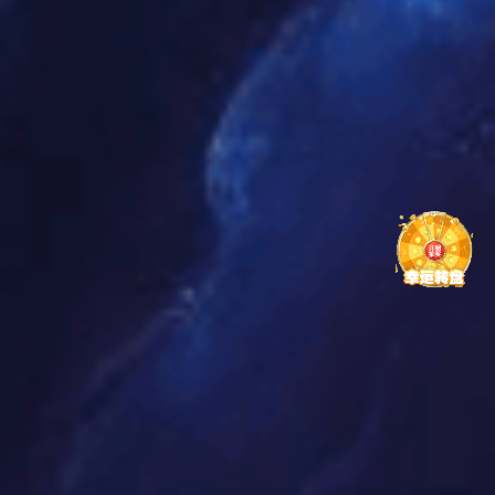
户偏好提供个性推送。
v6.2.0：
新增“热投榜”，自动聚合平台高关注赛事，便于快
速浏览。
v5.9.2：
话题聚合功能加入，集中展示当日热议赛事与趋
势。
界面与交互
v6.3.0：
全局交互动效优化，页面滚动与模块切换更流
畅。
v6.1.3：
夜间模式字体与背景对比度调整，提升阅读舒适
度。
v6.0.0：
视觉风格全面焕新，支持浅色与暗色模式自动切
换。