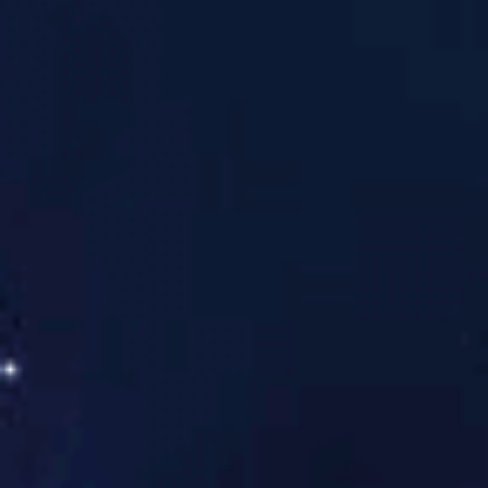
24 小时不间断在线，响应高效，快速协助
解决访问、账号、数据使用等问题，服务可
靠，沟通顺畅。
隐私与数据保护
采用多重加密策略与权限控制机制，全方位
保障用户信息与数据交互安全。熊猫体育 始
终坚持以用户隐私为首要原则，守护每一次
访问。
高效系统响应
无论是赛事浏览、数据调用或内容切换，系
统响应均保持毫秒级速度，极大提升使用流
畅度，让您高效获取 熊猫体育官网 数据资